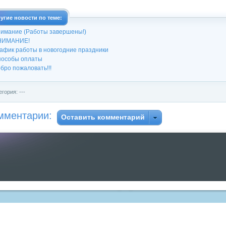
угие новости по теме:
имание (Работы завершены!)
НИМАНИЕ!
афик работы в новогодние праздники
особы оплаты
бро пожаловать!!!
егория: ---
мментарии:
Оставить комментарий