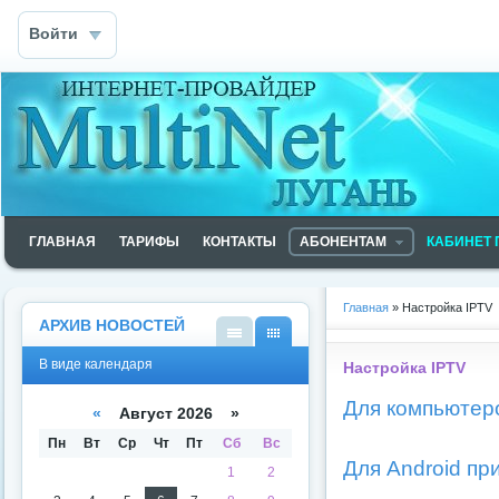
Войти
ГЛАВНАЯ
ТАРИФЫ
КОНТАКТЫ
АБОНЕНТАМ
КАБИНЕТ 
Главная
» Настройка IPTV
АРХИВ НОВОСТЕЙ
В
В
В виде календаря
Настройка IPTV
виде
виде
списк
кален
а
даря
Для компьютер
«
Август 2026 »
Пн
Вт
Ср
Чт
Пт
Сб
Вс
Для Android пр
1
2