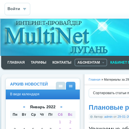
Войти
ГЛАВНАЯ
ТАРИФЫ
КОНТАКТЫ
АБОНЕНТАМ
КАБИНЕТ 
Главная
» Материалы за 29
АРХИВ НОВОСТЕЙ
В
В
Сортировать статьи 
В виде календаря
виде
виде
списк
кален
а
даря
Плановые р
«
Январь 2022
»
Пн
Вт
Ср
Чт
Пт
Сб
Вс
Автор:
admin
от
29-01-2
1
2