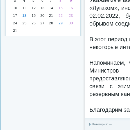
Уважаемые або
3
4
5
6
7
8
9
«Лугаком», ин
10
11
12
13
14
15
16
02.02.2022, 
17
18
19
20
21
22
23
обрывом соеди
24
25
26
27
28
29
30
31
В этот период
некоторые инт
Напоминаем, 
Министров 
предоставляю
связи с эти
резервным кан
Благодарим за
Категория: ---