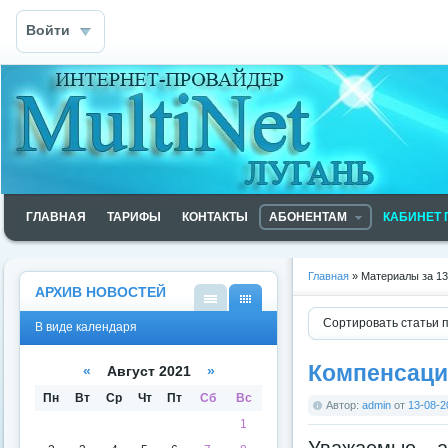
Войти
ГЛАВНАЯ
ТАРИФЫ
КОНТАКТЫ
АБОНЕНТАМ
КАБИНЕТ 
Главная
» Материалы за 13
АРХИВ НОВОСТЕЙ
В
В
Сортировать статьи 
В виде календаря
виде
виде
списк
кален
а
даря
Компенсаци
«
Август 2021
»
Пн
Вт
Ср
Чт
Пт
Сб
Вс
Автор:
admin
от
13-08-2
1