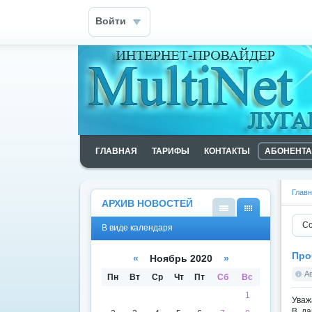
Войти
ГЛАВНАЯ
ТАРИФЫ
КОНТАКТЫ
АБОНЕНТ
Глав
АРХИВ НОВОСТЕЙ
В
В
Со
В виде календаря
виде
виде
списк
кален
а
даря
Про
«
Ноябрь 2020
»
А
Пн
Вт
Ср
Чт
Пт
Сб
Вс
1
Уваж
В да