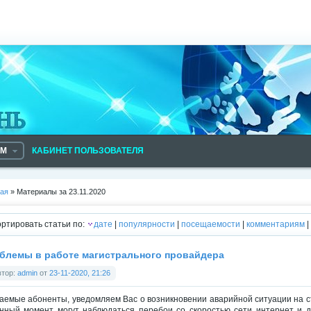
АМ
КАБИНЕТ ПОЛЬЗОВАТЕЛЯ
ная
» Материалы за 23.11.2020
ртировать статьи по:
дате
|
популярности
|
посещаемости
|
комментариям
|
блемы в работе магистрального провайдера
втор:
admin
от
23-11-2020, 21:26
аемые абоненты, уведомляем Вас о возникновении аварийной ситуации на с
нный момент могут наблюдаться перебои со скоростью сети интернет и д